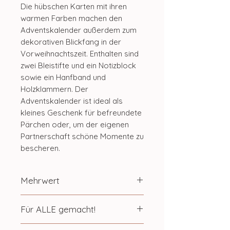
Die hübschen Karten mit ihren
warmen Farben machen den
Adventskalender außerdem zum
dekorativen Blickfang in der
Vorweihnachtszeit. Enthalten sind
zwei Bleistifte und ein Notizblock
sowie ein Hanfband und
Holzklammern. Der
Adventskalender ist
ideal als
kleines Geschenk
für befreundete
Pärchen oder, um der eigenen
Partnerschaft schöne Momente zu
bescheren.
Mehrwert
Der Paarzeit Adventskalender
Für ALLE gemacht!
schenkt euch in der
Vorweihnachtszeit jeden Tag eine
Paarzeit Produkte sind für
alle