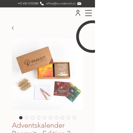
+43 650 4155588
office@wundervoll.cc
Adventskalender