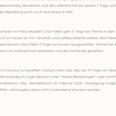
selbstständig aktualisiert und die Liefertermine bis jeweils 7 Tage v
 der Bestellung auch noch einmal per E-Mail.
chweit im Preis inkludiert. Das Paket geht 5 Tage vor Termin in den 
h zu Hause ist. Für Versand- und Lieferprobleme seitens des Paket
ise kommt das Paket 3 Tage vor eurem ausgewählten Termin bei eu
i euch im Wohnzimmer platzieren und die Vorfreude genießen.
nd im Voraus zu bezahlen. Danach kann das Abo bis 14 Tage vor Abla
bstständig im Login-Bereich unter "meine Bestellungen" oder schriftl
estelldatum. Bsp.: Bestelldatum 20. Februar 2026 - Kündigung möglic
hlter Jahreszyklus kann nicht rückwirkend storniert werden.