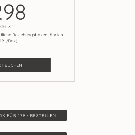
298€
298
edes Jahr
dliche Beziehungsboxen jährlich.
49.-/Box)
ZT BUCHEN
OX FÜR 179.- BESTELLEN