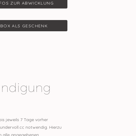
NFOS ZUR ABWICKLUNG
BOX ALS GESCHENK
Kündigung
is jeweils 7 Tage vorher
wundervoll.cc notwendig. Hierzu
en alle angegebenen