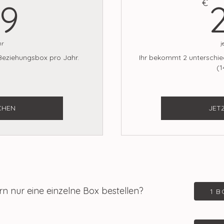
159€
€
59
hr
j
 Beziehungsbox pro Jahr.
Ihr bekommt 2 unterschie
(1
CHEN
JET
n nur eine einzelne Box bestellen?
1 B