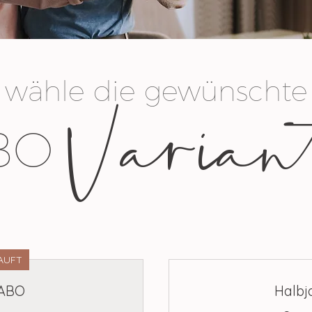
wähle die gewünschte
Varian
BO
AUFT
-ABO
Halbj