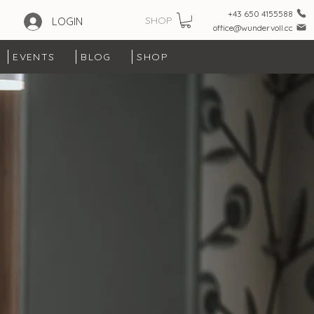
+43 650 4155588
SHOP
LOGIN
office@wundervoll.cc
EVENTS
BLOG
SHOP