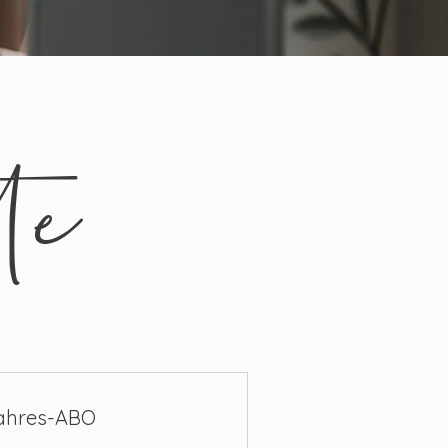
te
ahres-ABO