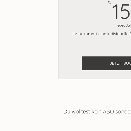
€
1
jedes Ja
Ihr bekommt eine individuelle
JETZT BU
Du wolltest kein ABO sonder