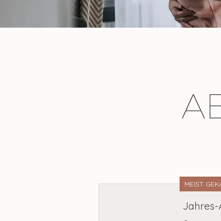
A
MEIST GEK
Jahres