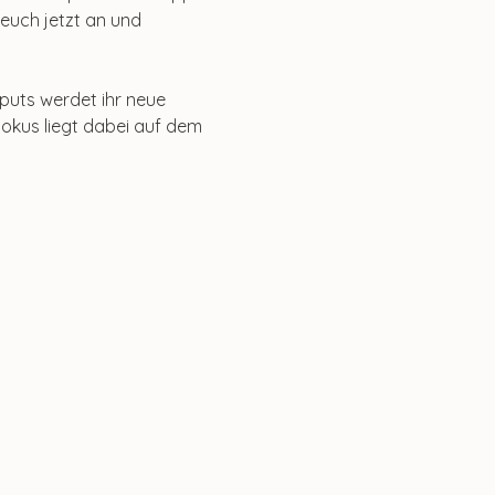
euch jetzt an und 
uts werdet ihr neue 
okus liegt dabei auf dem 