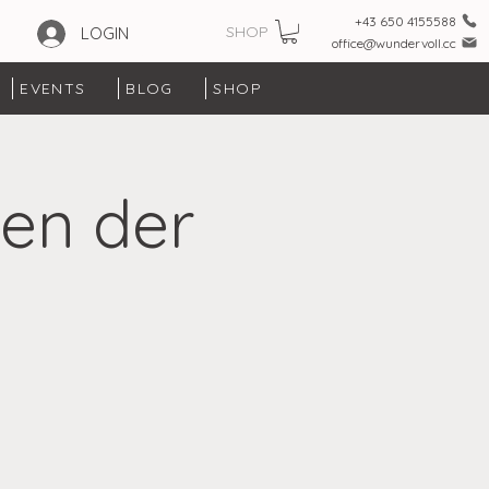
+43 650 4155588
SHOP
LOGIN
office@wundervoll.cc
EVENTS
BLOG
SHOP
en der