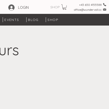
+43 650 4155588
SHOP
LOGIN
office@wundervoll.cc
EVENTS
BLOG
SHOP
urs