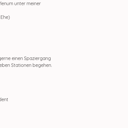
 Plenum unter meiner 
 Ehe)
gerne einen Spaziergang 
eben Stationen begehen.
dent