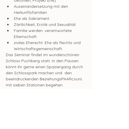
Gefühlen, Projekt Ehe)
Auseinandersetzung mit den 
Herkunftsfamilien
Ehe als Sakrament
Zärtlichkeit, Erotik und Sexualität
Familie werden: verantwortete 
Elternschaft
ziviles Eherecht: Ehe als Rechts und 
Wirtschaftsgemeinschaft.
Das Seminar findet im wunderschönen 
Schloss Puchberg statt. In den Pausen 
könnt ihr gerne einen Spaziergang durch 
den Schlosspark machen und  den 
beeindruckenden BeziehungsPAARcours 
mit sieben Stationen begehen.
Kursbeitrag pro Person:
 € 50.- (ergeht 
direkt an den Verein Beziehungleben.at)
Ermäßigung:
  Pro Paar ist ein 
Bildungsgutschein der Diözese Linz
einlösbar.