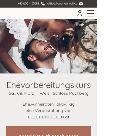
+43 650 4155588
office@wundervoll.cc
Ehevorbereitungskurs
Sa., 08. März
  |  
Wels I Schloss Puchberg
Ehe.wir.heiraten_aktiv.Tag
eine Veranstaltung von
BEZIEHUNGLEBEN.at