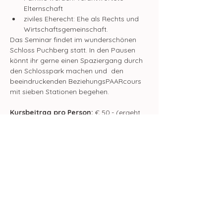
Elternschaft
ziviles Eherecht: Ehe als Rechts und 
Wirtschaftsgemeinschaft.
Das Seminar findet im wunderschönen 
Schloss Puchberg statt. In den Pausen 
könnt ihr gerne einen Spaziergang durch 
den Schlosspark machen und  den 
beeindruckenden BeziehungsPAARcours 
mit sieben Stationen begehen.
Kursbeitrag pro Person:
 € 50.- (ergeht 
direkt an den Verein Beziehungleben.at)
Ermäßigung:
  Pro Paar ist ein 
Bildungsgutschein der Diözese Linz
einlösbar.
Kursinhalte: 
wurden von 
beziehungleben.at konzipiert und sind in 
allen 1-Tages-Kursen ident
Ich freue mich darauf, euch in einem 