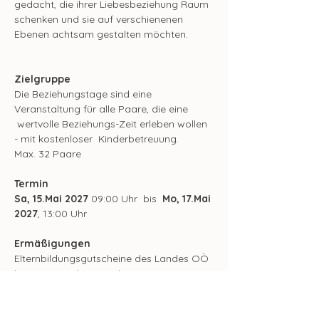
gedacht, die ihrer Liebesbeziehung Raum 
schenken und sie auf verschienenen 
Ebenen achtsam gestalten möchten. 
Zielgruppe
Die Beziehungstage sind eine 
Veranstaltung für alle Paare, die eine 
 wertvolle Beziehungs-Zeit erleben wollen 
- mit kostenloser  Kinderbetreuung.
Max. 32 Paare
Termin
Sa, 15.Mai 2027
 09:00 Uhr  bis  
Mo, 17.Mai 
2027
, 13:00 Uhr
Ermäßigungen
Elternbildungsgutscheine des Landes OÖ 
können eingelöst werden.
Zusätzlich: ein Bildungsgutschein der 
Kirchenbeitragsstelle ODER -10%  mit 
Familienkarte des Landes OÖ auf den 